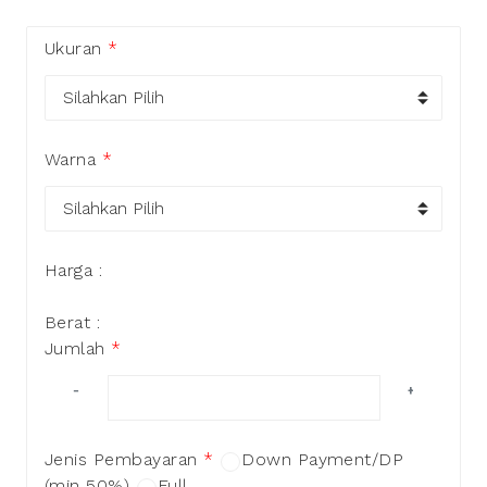
Ukuran
*
Warna
*
Harga :
Berat :
Jumlah
*
−
+
Jenis Pembayaran
*
Down Payment/DP
(min 50%)
Full